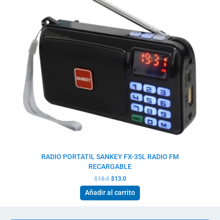
RADIO PORTATIL SANKEY FX-35L RADIO FM
RECARGABLE
$
18.0
$
13.0
Añadir al carrito