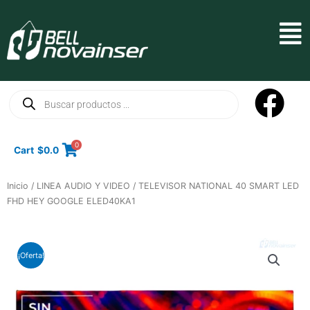
Ir
al
Mai
contenido
Men
Búsqueda
de
productos
0
Cart
$
0.0
Inicio
/
LINEA AUDIO Y VIDEO
/ TELEVISOR NATIONAL 40 SMART LED
FHD HEY GOOGLE ELED40KA1
¡Oferta!