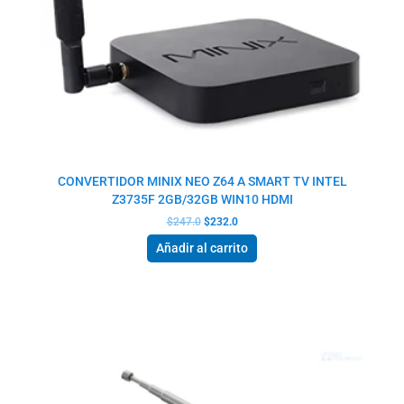
CONVERTIDOR MINIX NEO Z64 A SMART TV INTEL
Z3735F 2GB/32GB WIN10 HDMI
$
247.0
$
232.0
Añadir al carrito
El
El
precio
precio
original
actual
era:
es:
$18.0.
$13.0.