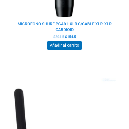
MICROFONO SHURE PGA81-XLR C/CABLE XLR-XLR
CARDIOID
$
204.5
$
154.5
Añadir al carrito
El
El
precio
precio
original
actual
era:
es:
$247.0.
$232.0.