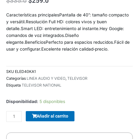
El
El
$
335.0
$
259.0
precio
precio
original
actual
Características principalesPantalla de 40”: tamaño compacto
era:
es:
y versátil.Resolución Full HD: colores vivos y buen
$335.0.
$259.0.
detalle.Smart LED: entretenimiento al instante.Hey Google:
comandos de voz integrados.Diseño
elegante.BeneficiosPerfecto para espacios reducidos.Fácil de
usar y configurar.Excelente relación calidad‑precio.
SKU
ELED40KA1
Categorías
LINEA AUDIO Y VIDEO
,
TELEVISOR
Etiqueta
TELEVISOR NATIONAL
Disponibilidad:
5 disponibles
COMBO
Añadir al carrito
TECLADO/MOUSE
MANHATTAN
178990