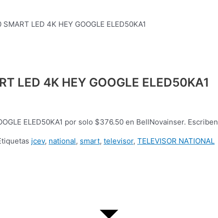
0 SMART LED 4K HEY GOOGLE ELED50KA1
RT LED 4K HEY GOOGLE ELED50KA1
LE ELED50KA1 por solo $376.50 en BellNovainser. Escriben
Etiquetas
jcev
,
national
,
smart
,
televisor
,
TELEVISOR NATIONAL