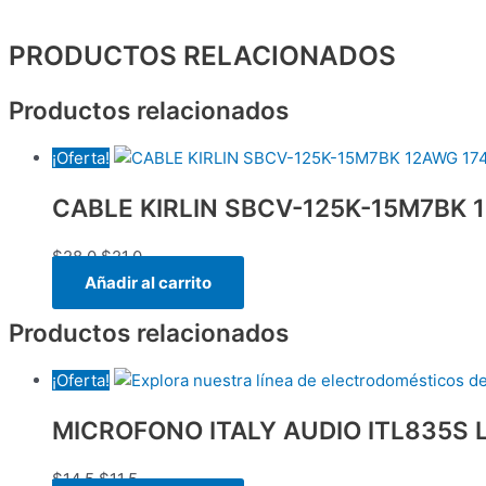
PRODUCTOS RELACIONADOS
Productos relacionados
¡Oferta!
CABLE KIRLIN SBCV-125K-15M7BK
$
28.0
$
21.0
Añadir al carrito
Productos relacionados
¡Oferta!
MICROFONO ITALY AUDIO ITL835S 
$
14.5
$
11.5