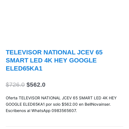
TELEVISOR NATIONAL JCEV 65
SMART LED 4K HEY GOOGLE
ELED65KA1
El
El
$
726.0
$
562.0
precio
precio
original
actual
Oferta TELEVISOR NATIONAL JCEV 65 SMART LED 4K HEY
era:
es:
GOOGLE ELED65KA1 por solo $562.00 en BellNovainser.
$726.0.
$562.0.
Escribenos al WhatsApp 0983565607.