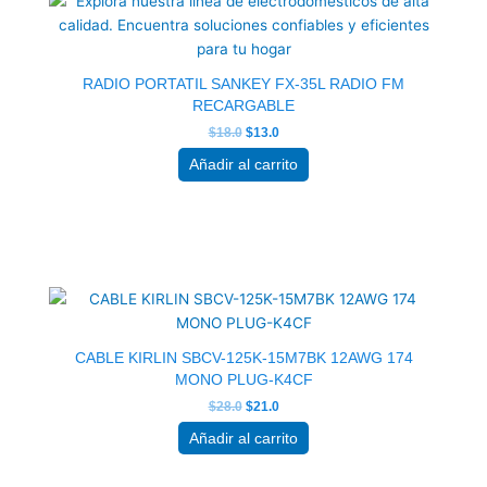
era:
es:
$18.0.
$13.0.
RADIO PORTATIL SANKEY FX-35L RADIO FM
RECARGABLE
$
18.0
$
13.0
Añadir al carrito
El
El
precio
precio
original
actual
era:
es:
$28.0.
$21.0.
CABLE KIRLIN SBCV-125K-15M7BK 12AWG 174
MONO PLUG-K4CF
$
28.0
$
21.0
Añadir al carrito