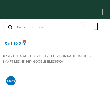
Ir
al
Ma
contenido
Me
Búsqueda
de
productos
0
Cart
$
0.0
Inicio
/
LINEA AUDIO Y VIDEO
/ TELEVISOR NATIONAL JCEV 65
SMART LED 4K HEY GOOGLE ELED65KA1
¡Oferta!