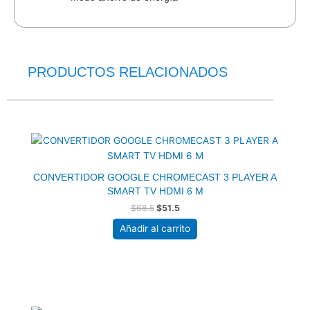
PRODUCTOS RELACIONADOS
El
El
precio
precio
original
actual
era:
es:
$68.5.
$51.5.
CONVERTIDOR GOOGLE CHROMECAST 3 PLAYER A
SMART TV HDMI 6 M
$
68.5
$
51.5
Añadir al carrito
El
El
precio
precio
original
actual