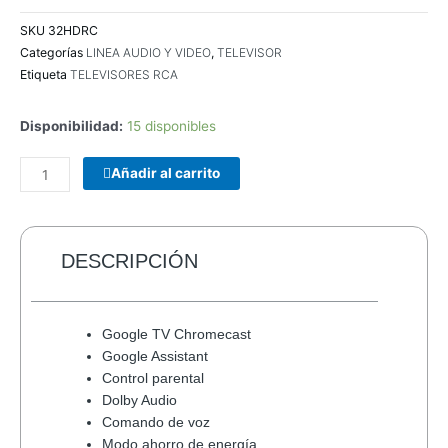
SKU
32HDRC
Categorías
LINEA AUDIO Y VIDEO
,
TELEVISOR
Etiqueta
TELEVISORES RCA
Disponibilidad:
15 disponibles
COMBO
Añadir al carrito
TECLADO/MOUSE
MANHATTAN
178990
INALAMBRICO
DESCRIPCIÓN
cantidad
Google TV Chromecast
Google Assistant
Control parental
Dolby Audio
Comando de voz
Modo ahorro de energía