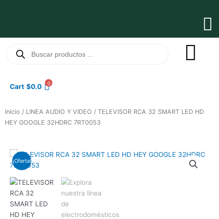
Ir
al
Ma
contenido
Me
Búsqueda
de
productos
0
Cart
$
0.0
Inicio
/
LINEA AUDIO Y VIDEO
/ TELEVISOR RCA 32 SMART LED HD
HEY GOOGLE 32HDRC 7RT0053
¡Oferta!