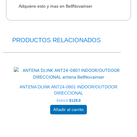
Adquiere esto y mas en BellNovainser
PRODUCTOS RELACIONADOS
El
El
precio
precio
original
actual
era:
es:
$151.5.
$129.0.
ANTENA DLINK ANT24-0801 INDOOR/OUTDOOR
DIRECCIONAL
$
151.5
$
129.0
Añadir al carrito
El
El