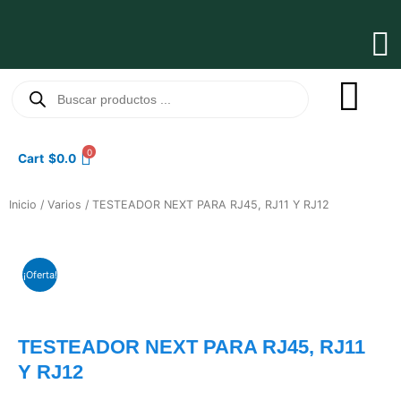
Ir
al
Ma
contenido
Me
Búsqueda
de
productos
0
Cart
$
0.0
Inicio
/
Varios
/ TESTEADOR NEXT PARA RJ45, RJ11 Y RJ12
¡Oferta!
TESTEADOR NEXT PARA RJ45, RJ11
Y RJ12