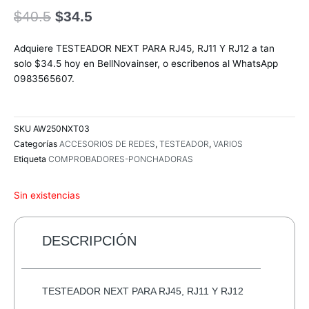
El
El
$
40.5
$
34.5
precio
precio
original
actual
Adquiere TESTEADOR NEXT PARA RJ45, RJ11 Y RJ12 a tan
era:
es:
solo $34.5 hoy en BellNovainser, o escribenos al WhatsApp
$40.5.
$34.5.
0983565607.
SKU
AW250NXT03
Categorías
ACCESORIOS DE REDES
,
TESTEADOR
,
VARIOS
Etiqueta
COMPROBADORES-PONCHADORAS
Sin existencias
DESCRIPCIÓN
TESTEADOR NEXT PARA RJ45, RJ11 Y RJ12