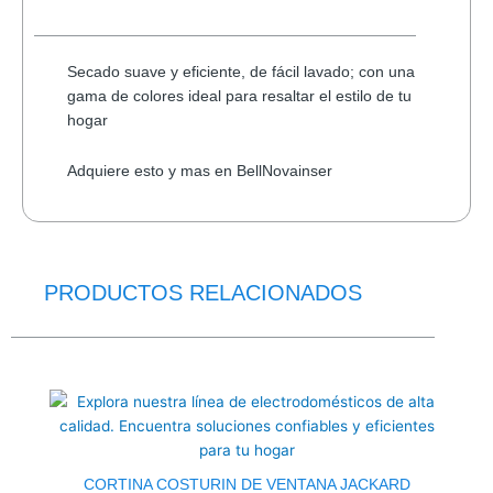
cantidad
Secado suave y eficiente, de fácil lavado; con una
gama de colores ideal para resaltar el estilo de tu
hogar
Adquiere esto y mas en BellNovainser
PRODUCTOS RELACIONADOS
El
El
precio
precio
original
actual
era:
es:
$14.0.
$10.0.
CORTINA COSTURIN DE VENTANA JACKARD