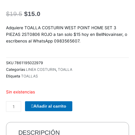
El
El
$
19.5
$
15.0
precio
precio
original
actual
Adquiere TOALLA COSTURIN WEST POINT HOME SET 3
era:
es:
PIEZAS 2ST0806 ROJO a tan solo $15 hoy en BellNovainser, o
$19.5.
$15.0.
escribenos al WhatsApp 0983565607.
SKU
7861195022979
Categorías
LINEA COSTURIN
,
TOALLA
Etiqueta
TOALLAS
Sin existencias
COMBO
Añadir al carrito
TECLADO/MOUSE
MANHATTAN
178990
INALAMBRICO
DESCRIPCIÓN