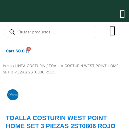
Ir
al
Ma
contenido
Me
Búsqueda
de
productos
0
Cart
$
0.0
Inicio
/
LINEA COSTURIN
/ TOALLA COSTURIN WEST POINT HOME
SET 3 PIEZAS 2ST0806 ROJO
¡Oferta!
TOALLA COSTURIN WEST POINT
HOME SET 3 PIEZAS 2ST0806 ROJO