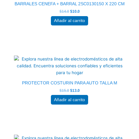
BARRALES CENEFA + BARRAL 2SC0130150 X 220 CM
$
14.0
$
10.0
Añadir al carrito
El
El
precio
precio
original
actual
era:
es:
$15.0.
$13.0.
PROTECTOR COSTURIN PARA AUTO TALLA M
$
15.0
$
13.0
Añadir al carrito
El
El
precio
precio
original
actual