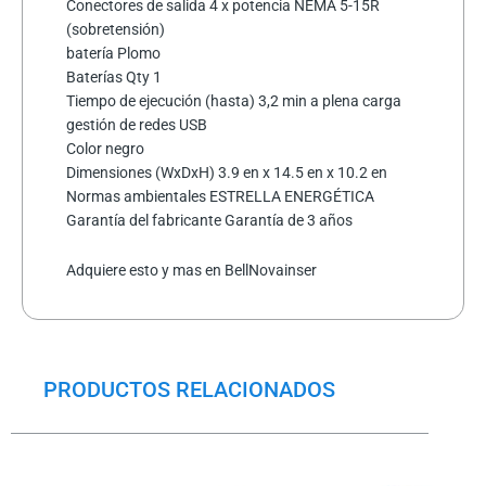
Conectores de salida 4 x potencia NEMA 5-15R
(sobretensión)
batería Plomo
Baterías Qty 1
Tiempo de ejecución (hasta) 3,2 min a plena carga
gestión de redes USB
Color negro
Dimensiones (WxDxH) 3.9 en x 14.5 en x 10.2 en
Normas ambientales ESTRELLA ENERGÉTICA
Garantía del fabricante Garantía de 3 años
Adquiere esto y mas en BellNovainser
PRODUCTOS RELACIONADOS
El
El
precio
precio