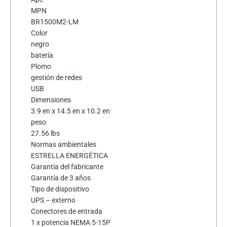
MPN
BR1500M2-LM
Color
negro
batería
Plomo
gestión de redes
USB
Dimensiones
3.9 en x 14.5 en x 10.2 en
peso
27.56 lbs
Normas ambientales
ESTRELLA ENERGÉTICA
Garantía del fabricante
Garantía de 3 años
Tipo de dispositivo
UPS – externo
Conectores de entrada
1 x potencia NEMA 5-15P