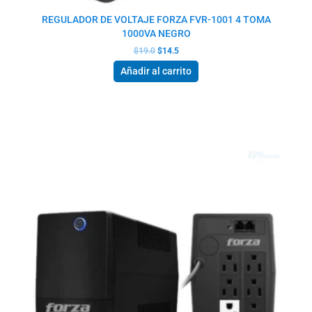
REGULADOR DE VOLTAJE FORZA FVR-1001 4 TOMA
1000VA NEGRO
$
19.0
$
14.5
Añadir al carrito
El
El
precio
precio
original
actual
era:
es:
$63.0.
$48.5.