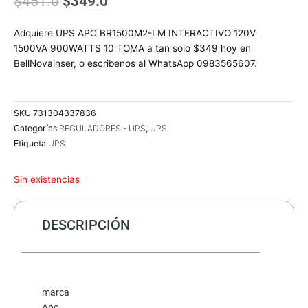
El
El
$
451.0
$
349.0
precio
precio
original
actual
Adquiere UPS APC BR1500M2-LM INTERACTIVO 120V
era:
es:
1500VA 900WATTS 10 TOMA a tan solo $349 hoy en
$451.0.
$349.0.
BellNovainser, o escribenos al WhatsApp 0983565607.
SKU
731304337836
Categorías
REGULADORES - UPS
,
UPS
Etiqueta
UPS
Sin existencias
DESCRIPCIÓN
marca
Apc