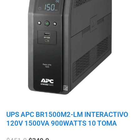
UPS APC BR1500M2-LM INTERACTIVO
120V 1500VA 900WATTS 10 TOMA