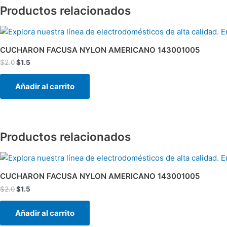
Productos relacionados
El
El
precio
precio
original
actual
CUCHARON FACUSA NYLON AMERICANO 143001005
era:
es:
$
2.0
$
1.5
$2.0.
$1.5.
Añadir al carrito
Productos relacionados
El
El
precio
precio
original
actual
CUCHARON FACUSA NYLON AMERICANO 143001005
era:
es:
$
2.0
$
1.5
$2.0.
$1.5.
Añadir al carrito