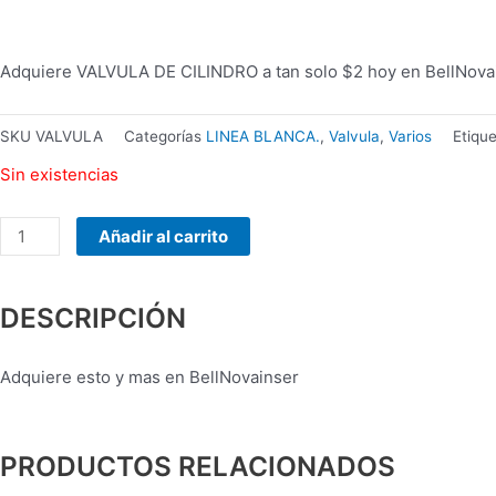
MANHATTAN
178990
INALAMBRICO
Adquiere VALVULA DE CILINDRO a tan solo $2 hoy en BellNova
cantidad
SKU
VALVULA
Categorías
LINEA BLANCA.
,
Valvula
,
Varios
Etiqu
Sin existencias
Añadir al carrito
DESCRIPCIÓN
Adquiere esto y mas en BellNovainser
PRODUCTOS RELACIONADOS