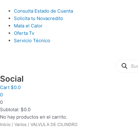
Ir
al
Main
Consulta Estado de Cuenta
contenido
Menu
Solicita tu Novacredito
Mata el Calor
Oferta Tv
Servicio Técnico
Búsqueda
de
productos
Social
Cart
$
0.0
0
0
Subtotal:
$
0.0
No hay productos en el carrito.
COMBO
Inicio
/
Varios
/ VALVULA DE CILINDRO
TECLADO/MOUSE