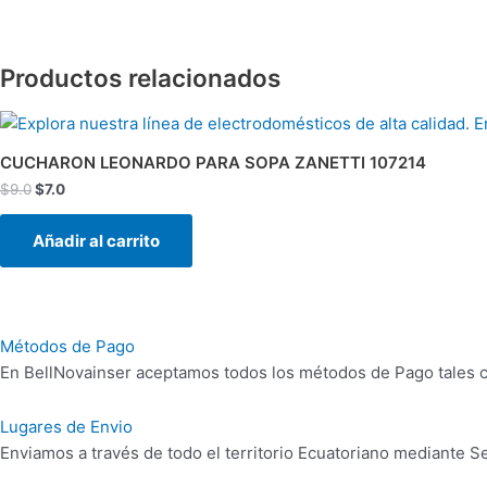
Productos relacionados
El
El
precio
precio
original
actual
CUCHARON LEONARDO PARA SOPA ZANETTI 107214
era:
es:
$
9.0
$
7.0
$9.0.
$7.0.
Añadir al carrito
Métodos de Pago
En BellNovainser aceptamos todos los métodos de Pago tales co
Lugares de Envio
Enviamos a través de todo el territorio Ecuatoriano mediante 