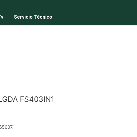
Tv
Servicio Técnico
LGDA FS403IN1
65607.