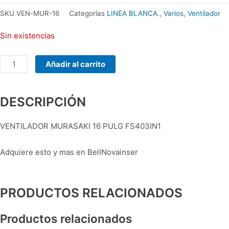
PORTABLE
SKU
VEN-MUR-16
Categorías
LINEA BLANCA.
,
Varios
,
Ventilador
VARIOS
COLORES
Sin existencias
cantidad
Añadir al carrito
DESCRIPCIÓN
VENTILADOR MURASAKI 16 PULG FS403IN1
Adquiere esto y mas en BellNovainser
PRODUCTOS RELACIONADOS
Productos relacionados