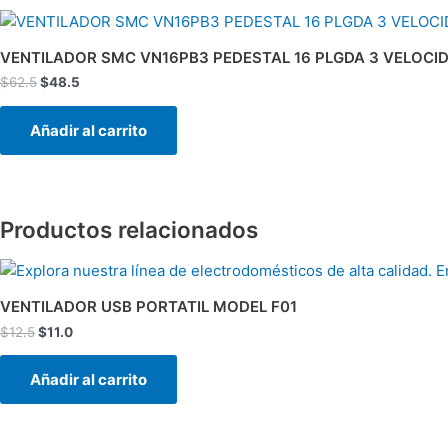
El
El
precio
precio
original
actual
VENTILADOR SMC VN16PB3 PEDESTAL 16 PLGDA 3 VELOCI
era:
es:
$
62.5
$
48.5
$62.5.
$48.5.
Añadir al carrito
Productos relacionados
El
El
precio
precio
original
actual
VENTILADOR USB PORTATIL MODEL F01
era:
es:
$
12.5
$
11.0
$12.5.
$11.0.
Añadir al carrito