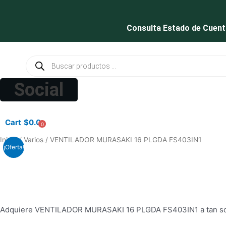
Ir
al
Consulta Estado de Cuent
contenido
Búsqueda
de
productos
Social
Cart
$
0.0
0
PARLANTES
Inicio
/
Varios
/ VENTILADOR MURASAKI 16 PLGDA FS403IN1
¡Oferta!
WOOU
WOOU
PULSE
A3
PATG-
Adquiere VENTILADOR MURASAKI 16 PLGDA FS403IN1 a tan solo
25-
12