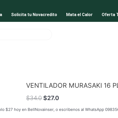
a
Solicita tu Novacredito
Mata el Calor
Oferta 
El
El
precio
precio
VENTILADOR MURASAKI 16 P
original
actual
era:
es:
$
34.0
$34.0.
$
27.0
$27.0.
 $27 hoy en BellNovainser, o escribenos al WhatsApp 09835