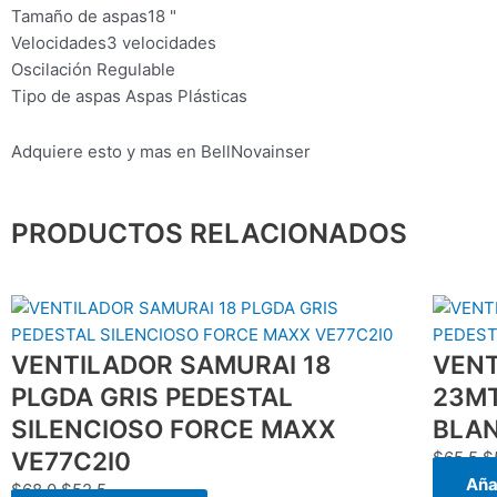
Tamaño de aspas18 "
Velocidades3 velocidades
Oscilación Regulable
Tipo de aspas
Aspas Plásticas
Adquiere esto y mas en BellNovainser
PRODUCTOS RELACIONADOS
El
El
El
precio
precio
p
VENTILADOR SAMURAI 18
original
actual
VENT
or
era:
es:
er
PLGDA GRIS PEDESTAL
23MT
$68.0.
$52.5.
$
SILENCIOSO FORCE MAXX
BLAN
VE77C2I0
$
65.5
$
Añad
$
68.0
$
52.5