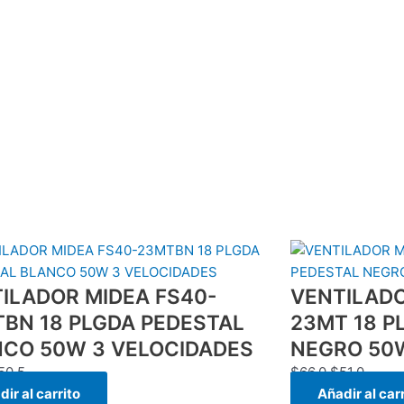
El
El
El
recio
precio
precio
precio
ILADOR MIDEA FS40-
iginal
actual
VENTILADO
original
actual
a:
es:
era:
es:
BN 18 PLGDA PEDESTAL
23MT 18 P
65.5.
$50.5.
$66.0.
$51.0.
CO 50W 3 VELOCIDADES
NEGRO 50
50.5
$
66.0
$
51.0
ir al carrito
Añadir al car