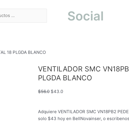
Social
AL 18 PLGDA BLANCO
VENTILADOR SMC VN18PB
PLGDA BLANCO
El
El
$
56.0
$
43.0
precio
precio
original
actual
Adquiere VENTILADOR SMC VN18PB2 PEDES
era:
es:
solo $43 hoy en BellNovainser, o escriben
$56.0.
$43.0.