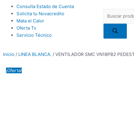
Ir
Main
Consulta Estado de Cuenta
al
Búsqueda
Menu
Solicita tu Novacredito
contenido
de
Mata el Calor
productos
Oferta Tv
Servicio Técnico
Inicio
/
LINEA BLANCA.
/ VENTILADOR SMC VN18PB2 PEDEST
¡Oferta!