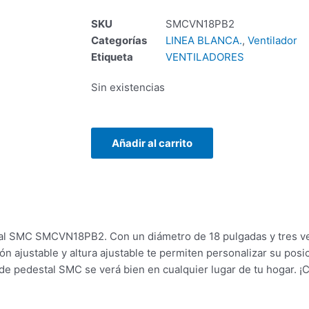
SKU
SMCVN18PB2
Categorías
LINEA BLANCA.
,
Ventilador
Etiqueta
VENTILADORES
Sin existencias
ENCLOUSER
Añadir al carrito
TERRAX
3.5
SATA
USB
2.0
cantidad
tal SMC SMCVN18PB2. Con un diámetro de 18 pulgadas y tres vel
ón ajustable y altura ajustable te permiten personalizar su posic
de pedestal SMC se verá bien en cualquier lugar de tu hogar. ¡