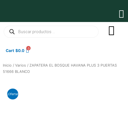
Ir
al
Ma
contenido
Me
Búsqueda
de
productos
0
Cart
$
0.0
Inicio
/
Varios
/ ZAPATERA EL BOSQUE HAVANA PLUS 3 PUERTAS
51666 BLANCO
¡Oferta!