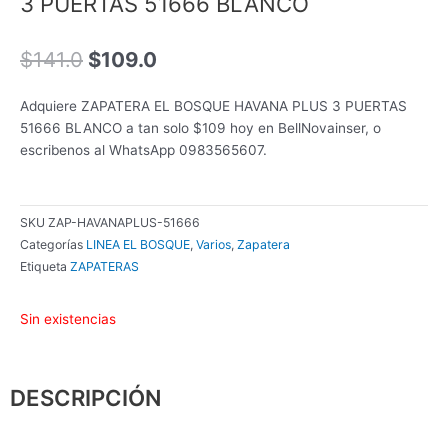
3 PUERTAS 51666 BLANCO
El
El
$
141.0
$
109.0
precio
precio
original
actual
Adquiere ZAPATERA EL BOSQUE HAVANA PLUS 3 PUERTAS
era:
es:
51666 BLANCO a tan solo $109 hoy en BellNovainser, o
$141.0.
$109.0.
escribenos al WhatsApp 0983565607.
SKU
ZAP-HAVANAPLUS-51666
Categorías
LINEA EL BOSQUE
,
Varios
,
Zapatera
Etiqueta
ZAPATERAS
Sin existencias
DESCRIPCIÓN