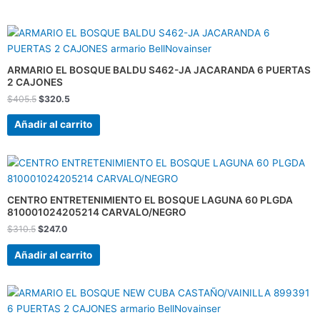
El
El
precio
precio
original
actual
era:
es:
ARMARIO EL BOSQUE BALDU S462-JA JACARANDA 6 PUERTAS
$405.5.
$320.5.
2 CAJONES
$
405.5
$
320.5
Añadir al carrito
El
El
precio
precio
original
actual
era:
es:
CENTRO ENTRETENIMIENTO EL BOSQUE LAGUNA 60 PLGDA
$310.5.
$247.0.
810001024205214 CARVALO/NEGRO
$
310.5
$
247.0
Añadir al carrito
El
El
precio
precio
original
actual