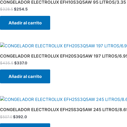
original
actual
CONGELADOR ELECTROLUX EFH10S3Q5AW 95 LITROS/3.35 
era:
es:
$
328.5
$
254.5
$328.5.
$254.5.
Añadir al carrito
El
El
precio
precio
original
actual
CONGELADOR ELECTROLUX EFH20S3Q5AW 197 LITROS/6.95
era:
es:
$
435.5
$
337.0
$435.5.
$337.0.
Añadir al carrito
El
El
precio
precio
original
actual
CONGELADOR ELECTROLUX EFH25S3Q5AW 245 LITROS/8.65
era:
es:
$
507.0
$
392.0
$507.0.
$392.0.