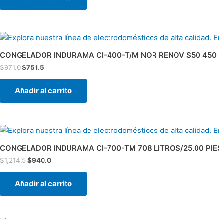
El
El
precio
precio
original
actual
CONGELADOR INDURAMA CI-400-T/M NOR RENOV S50 450 
era:
es:
$
971.0
$
751.5
$971.0.
$751.5.
Añadir al carrito
El
El
precio
precio
original
actual
CONGELADOR INDURAMA CI-700-TM 708 LITROS/25.00 PIE
era:
es:
$
1,214.5
$
940.0
$1,214.5.
$940.0.
Añadir al carrito