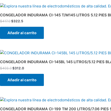
El
El
precio
precio
original
actual
CONGELADOR INDURAMA CI-145 T/M145 LITROS 5.12 PIES 
era:
es:
$
417.0
$
322.5
$417.0.
$322.5.
Añadir al carrito
El
El
precio
precio
original
actual
CONGELADOR INDURAMA CI-145BL 145 LITROS/5.12 PIES B
era:
es:
$
403.0
$
312.0
$403.0.
$312.0.
Añadir al carrito
El
El
precio
precio
original
actual
CONGELADOR INDURAMA CI-199 TM 200 LITROS/7.06 PIES