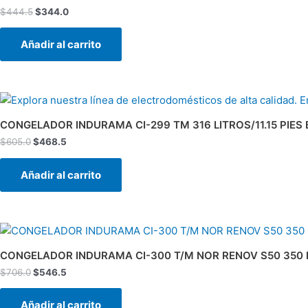
era:
es:
$
444.5
$
344.0
$444.5.
$344.0.
Añadir al carrito
El
El
precio
precio
original
actual
CONGELADOR INDURAMA CI-299 TM 316 LITROS/11.15 PIES
era:
es:
$
605.0
$
468.5
$605.0.
$468.5.
Añadir al carrito
El
El
precio
precio
original
actual
CONGELADOR INDURAMA CI-300 T/M NOR RENOV S50 350 
era:
es:
$
706.0
$
546.5
$706.0.
$546.5.
Añadir al carrito