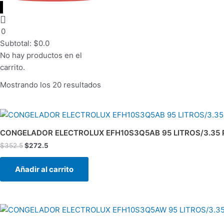
0
Subtotal:
$
0.0
No hay productos en el
carrito.
Mostrando los 20 resultados
El
El
precio
precio
original
actual
CONGELADOR ELECTROLUX EFH10S3Q5AB 95 LITROS/3.35 P
era:
es:
$
352.5
$
272.5
$352.5.
$272.5.
Añadir al carrito
El
El
precio
precio