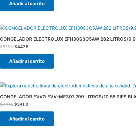
Añadir al carrito
El
El
precio
precio
original
actual
CONGELADOR ELECTROLUX EFH30S3Q5AW 282 LITROS/9.95
era:
es:
$
578.0
$
447.5
$578.0.
$447.5.
Añadir al carrito
El
El
precio
precio
original
actual
CONGELADOR EVVO EVV-MF301 299 LITROS/10.55 PIES B
era:
es:
$
441.0
$
341.0
$441.0.
$341.0.
Añadir al carrito