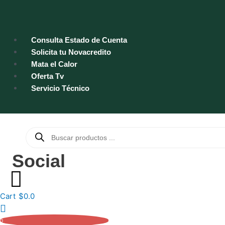
Ir
al
contenido
Consulta Estado de Cuenta
Solicita tu Novacredito
Mata el Calor
Oferta Tv
Servicio Técnico
Búsqueda
de
productos
Social
Cart
$
0.0
0