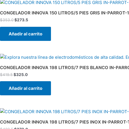
El
El
precio
precio
original
actual
CONGELADOR INNOVA 150 LITROS/5 PIES GRIS IN-PARROT
era:
es:
$
353.0
$
273.5
$353.0.
$273.5.
Añadir al carrito
El
El
precio
precio
original
actual
CONGELADOR INNOVA 198 LITROS/7 PIES BLANCO IN-PARR
era:
es:
$
419.5
$
325.0
$419.5.
$325.0.
Añadir al carrito
El
El
precio
precio
original
actual
CONGELADOR INNOVA 198 LITROS/7 PIES INOX IN-PARROT
era:
es: