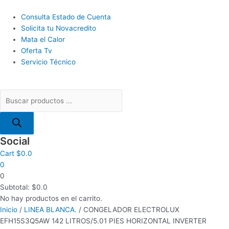
Ir
Búsqueda
El
El
El
El
El
El
El
El
al
Main
de
precio
precio
precio
precio
precio
precio
precio
precio
Consulta Estado de Cuenta
contenido
Menu
productos
original
original
original
original
actual
actual
actual
actual
Solicita tu Novacredito
era:
era:
era:
era:
es:
es:
es:
es:
Mata el Calor
$352.5.
$971.0.
$507.0.
$470.0.
$272.5.
$751.5.
$392.0.
$364.0.
Oferta Tv
Servicio Técnico
Social
Cart
$
0.0
0
0
Subtotal:
$
0.0
No hay productos en el carrito.
Inicio
/
LINEA BLANCA.
/ CONGELADOR ELECTROLUX
EFH15S3Q5AW 142 LITROS/5.01 PIES HORIZONTAL INVERTER