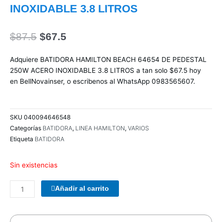
INOXIDABLE 3.8 LITROS
El
El
$
87.5
$
67.5
precio
precio
original
actual
Adquiere BATIDORA HAMILTON BEACH 64654 DE PEDESTAL
era:
es:
250W ACERO INOXIDABLE 3.8 LITROS a tan solo $67.5 hoy
$87.5.
$67.5.
en BellNovainser, o escribenos al WhatsApp 0983565607.
SKU
040094646548
Categorías
BATIDORA
,
LINEA HAMILTON
,
VARIOS
Etiqueta
BATIDORA
Sin existencias
COMBO
Añadir al carrito
TECLADO/MOUSE
MANHATTAN
178990