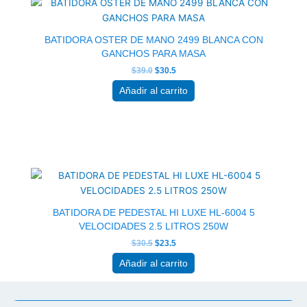
era:
es:
$39.0.
$30.5.
BATIDORA OSTER DE MANO 2499 BLANCA CON
GANCHOS PARA MASA
$
39.0
$
30.5
Añadir al carrito
El
El
precio
precio
original
actual
era:
es:
$30.5.
$23.5.
BATIDORA DE PEDESTAL HI LUXE HL-6004 5
VELOCIDADES 2.5 LITROS 250W
$
30.5
$
23.5
Añadir al carrito