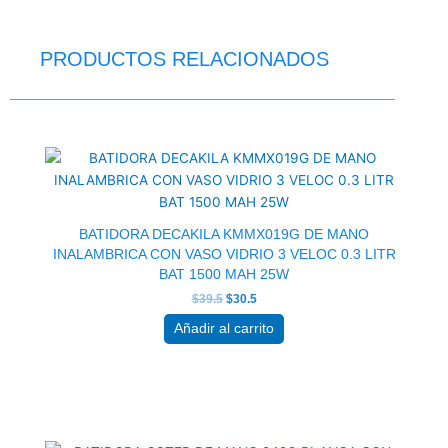
PRODUCTOS RELACIONADOS
El
El
precio
precio
original
actual
era:
es:
$39.5.
$30.5.
BATIDORA DECAKILA KMMX019G DE MANO
INALAMBRICA CON VASO VIDRIO 3 VELOC 0.3 LITR
BAT 1500 MAH 25W
$
39.5
$
30.5
Añadir al carrito
El
El
precio
precio
original
actual