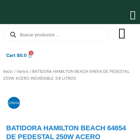
Ir
al
Ma
contenido
Me
Búsqueda
de
productos
0
Cart
$
0.0
Inicio
/
Varios
/ BATIDORA HAMILTON BEACH 64654 DE PEDESTAL
250W ACERO INOXIDABLE 3.8 LITROS
¡Oferta!
BATIDORA HAMILTON BEACH 64654
DE PEDESTAL 250W ACERO