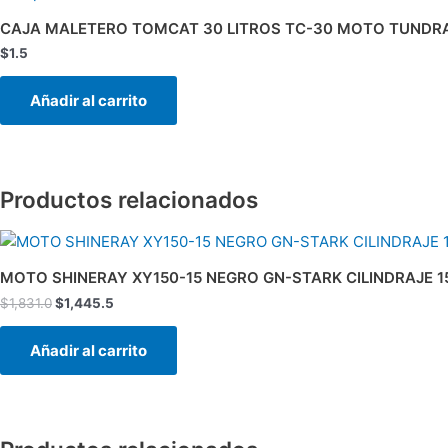
CAJA MALETERO TOMCAT 30 LITROS TC-30 MOTO TUND
$
1.5
Añadir al carrito
Productos relacionados
El
El
precio
precio
original
actual
MOTO SHINERAY XY150-15 NEGRO GN-STARK CILINDRAJE 15
era:
es:
$
1,831.0
$
1,445.5
$1,831.0.
$1,445.5.
Añadir al carrito