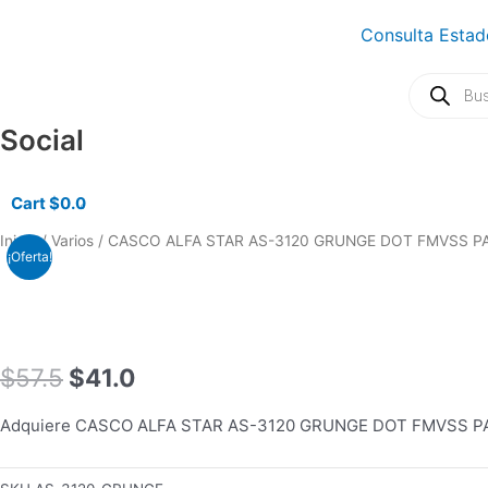
Ir
Consulta Estad
al
contenido
Búsqueda
de
productos
Social
Cart
$
0.0
0
El
El
COMBO
Inicio
/
Varios
/ CASCO ALFA STAR AS-3120 GRUNGE DOT FMVSS 
¡Oferta!
precio
precio
TECLADO/MOUSE
original
actual
MANHATTAN
era:
es:
178990
$57.5.
$41.0.
INALAMBRICO
cantidad
$
57.5
$
41.0
Adquiere CASCO ALFA STAR AS-3120 GRUNGE DOT FMVSS PARA 