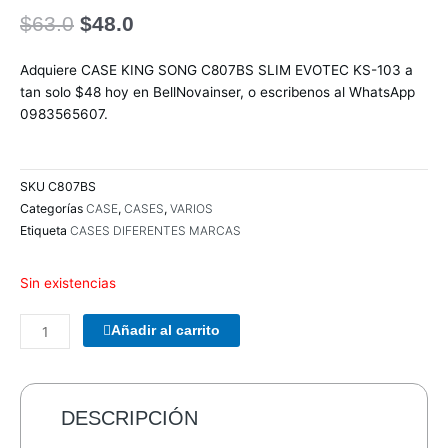
El
El
$
63.0
$
48.0
precio
precio
original
actual
Adquiere CASE KING SONG C807BS SLIM EVOTEC KS-103 a
era:
es:
tan solo $48 hoy en BellNovainser, o escribenos al WhatsApp
$63.0.
$48.0.
0983565607.
SKU
C807BS
Categorías
CASE
,
CASES
,
VARIOS
Etiqueta
CASES DIFERENTES MARCAS
Sin existencias
PARLANTES
Añadir al carrito
WOOU
WOOU
PULSE
A3
DESCRIPCIÓN
PATG-