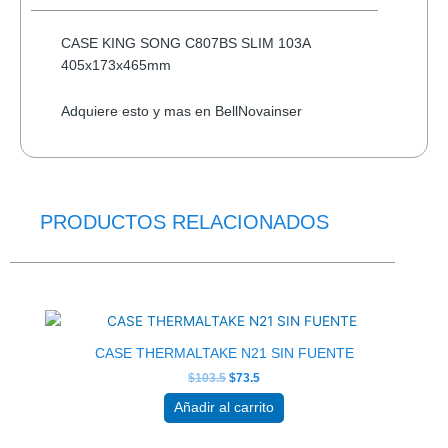
25-
12
CASE KING SONG C807BS SLIM 103A
PORTABLE
405x173x465mm
VARIOS
COLORES
Adquiere esto y mas en BellNovainser
cantidad
PRODUCTOS RELACIONADOS
El
El
precio
precio
original
actual
era:
es:
$103.5.
$73.5.
CASE THERMALTAKE N21 SIN FUENTE
$
103.5
$
73.5
Añadir al carrito