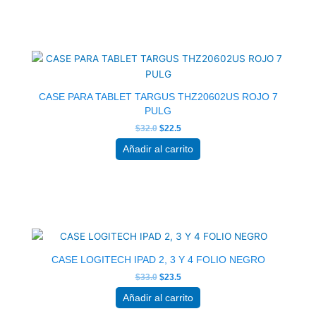
El
El
precio
precio
original
actual
era:
es:
$32.0.
$22.5.
CASE PARA TABLET TARGUS THZ20602US ROJO 7
PULG
$
32.0
$
22.5
Añadir al carrito
El
El
precio
precio
original
actual
era:
es:
$33.0.
$23.5.
CASE LOGITECH IPAD 2, 3 Y 4 FOLIO NEGRO
$
33.0
$
23.5
Añadir al carrito