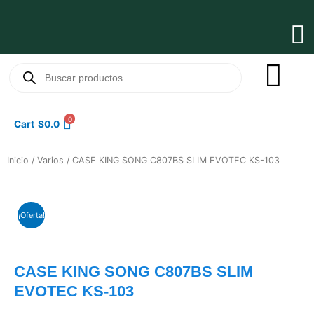
Ir
al
Ma
contenido
Me
Búsqueda
de
productos
0
Cart
$
0.0
Inicio
/
Varios
/ CASE KING SONG C807BS SLIM EVOTEC KS-103
¡Oferta!
CASE KING SONG C807BS SLIM
EVOTEC KS-103