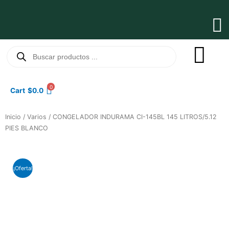
Ir
al
Ma
contenido
Me
Búsqueda
de
productos
0
Cart
$
0.0
Inicio
/
Varios
/ CONGELADOR INDURAMA CI-145BL 145 LITROS/5.12
PIES BLANCO
¡Oferta!