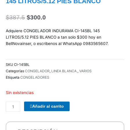
145 LITROS/5.12 PIES BLANCO
El
El
$
387.5
$
300.0
precio
precio
original
actual
Adquiere CONGELADOR INDURAMA CI-145BL 145
era:
es:
LITROS/5.12 PIES BLANCO a tan solo $300 hoy en
$387.5.
$300.0.
BellNovainser, o escribenos al WhatsApp 0983565607.
SKU
CI-145BL
Categorías
CONGELADOR
,
LINEA BLANCA.
,
VARIOS
Etiqueta
CONGELADORES
Sin existencias
COMBO
Añadir al carrito
TECLADO/MOUSE
MANHATTAN
178990