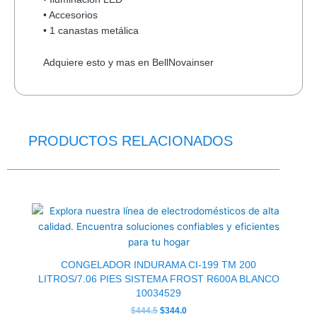
• Accesorios
• 1 canastas metálica
Adquiere esto y mas en BellNovainser
PRODUCTOS RELACIONADOS
El
El
precio
precio
original
actual
era:
es:
$444.5.
$344.0.
CONGELADOR INDURAMA CI-199 TM 200
LITROS/7.06 PIES SISTEMA FROST R600A BLANCO
10034529
$
444.5
$
344.0