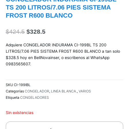
TS 200 LITROS/7.06 PIES SISTEMA
FROST R600 BLANCO
El
El
$
424.5
$
328.5
precio
precio
original
actual
Adquiere CONGELADOR INDURAMA CI-199BL TS 200
era:
es:
LITROS/7.06 PIES SISTEMA FROST R600 BLANCO a tan solo
$424.5.
$328.5.
$328.5 hoy en BellNovainser, o escribenos al WhatsApp
0983565607.
SKU
CI-199IBL
Categorías
CONGELADOR
,
LINEA BLANCA.
,
VARIOS
Etiqueta
CONGELADORES
Sin existencias