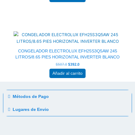
El
El
precio
precio
original
actual
era:
es:
$507.0.
$392.0.
CONGELADOR ELECTROLUX EFH25S3Q5AW 245
LITROS/8.65 PIES HORIZONTAL INVERTER BLANCO
$
507.0
$
392.0
Añadir al carrito
Métodos de Pago
Lugares de Envio