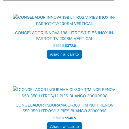
El
El
precio
precio
original
actual
era:
es:
$480.5.
$372.0.
CONGELADOR INNOVA 198 LITROS/7 PIES INOX IN-
PARROT-TV-200SM VERTICAL
$
480.5
$
372.0
Añadir al carrito
El
El
precio
precio
original
actual
era:
es:
$706.0.
$546.5.
CONGELADOR INDURAMA CI-300 T/M NOR RENOV
S50 350 LITROS/12 PIES BLANCO 30000998
$
706.0
$
546.5
Añadir al carrito