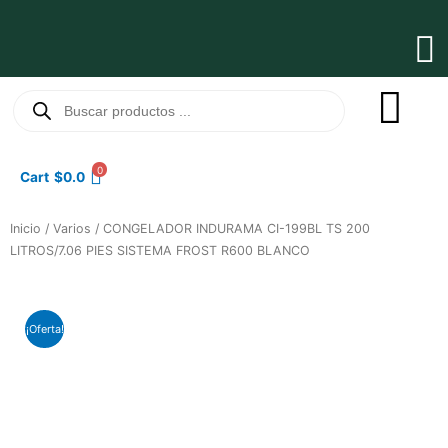
Ir
al
Ma
contenido
Me
Búsqueda
de
productos
0
Cart
$
0.0
Inicio
/
Varios
/ CONGELADOR INDURAMA CI-199BL TS 200
LITROS/7.06 PIES SISTEMA FROST R600 BLANCO
¡Oferta!