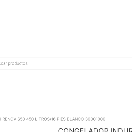
El
El
 RENOV S50 450 LITROS/16 PIES BLANCO 30001000
precio
precio
CONGELADOR INDUR