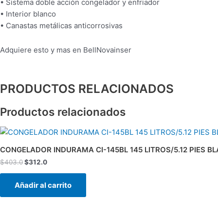
• Sistema doble acción congelador y enfriador
• Interior blanco
• Canastas metálicas anticorrosivas
Adquiere esto y mas en BellNovainser
PRODUCTOS RELACIONADOS
Productos relacionados
El
El
precio
precio
original
actual
CONGELADOR INDURAMA CI-145BL 145 LITROS/5.12 PIES B
era:
es:
$
403.0
$
312.0
$403.0.
$312.0.
Añadir al carrito