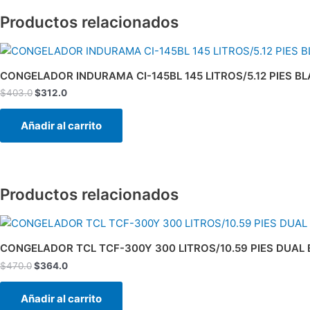
Productos relacionados
El
El
precio
precio
original
actual
CONGELADOR INDURAMA CI-145BL 145 LITROS/5.12 PIES B
era:
es:
$
403.0
$
312.0
$403.0.
$312.0.
Añadir al carrito
Productos relacionados
El
El
precio
precio
original
actual
CONGELADOR TCL TCF-300Y 300 LITROS/10.59 PIES DUAL
era:
es:
$
470.0
$
364.0
$470.0.
$364.0.
Añadir al carrito