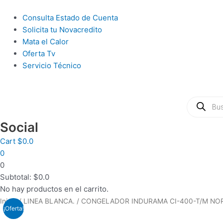
Ir
al
Main
Consulta Estado de Cuenta
contenido
Menu
Solicita tu Novacredito
Mata el Calor
Oferta Tv
Servicio Técnico
Búsqueda
de
productos
Social
Cart
$
0.0
0
0
Subtotal:
$
0.0
No hay productos en el carrito.
PARLANTES
Inicio
/
LINEA BLANCA.
/ CONGELADOR INDURAMA CI-400-T/M NOR
¡Oferta!
WOOU