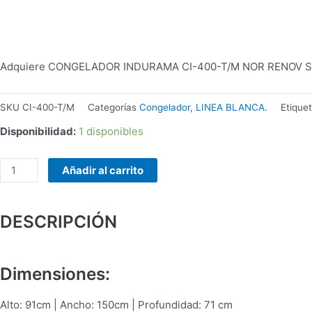
WOOU
PULSE
A3
PATG-
Adquiere CONGELADOR INDURAMA CI-400-T/M NOR RENOV S50 4
25-
12
PORTABLE
SKU
CI-400-T/M
Categorías
Congelador
,
LINEA BLANCA.
Etique
VARIOS
Disponibilidad:
1 disponibles
COLORES
cantidad
Añadir al carrito
DESCRIPCIÓN
Dimensiones:
Alto: 91cm | Ancho: 150cm | Profundidad: 71 cm