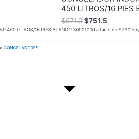
original
actual
450 LITROS/16 PIES
era:
es:
$971.0.
$751.5.
$
971.0
$
751.5
50 LITROS/16 PIES BLANCO 30001000 a tan solo $730 hoy en
ta
CONGELADORES