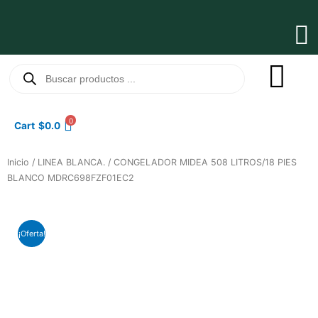
Ir
al
Ma
contenido
Me
Búsqueda
de
productos
0
Cart
$
0.0
Inicio
/
LINEA BLANCA.
/ CONGELADOR MIDEA 508 LITROS/18 PIES
BLANCO MDRC698FZF01EC2
¡Oferta!