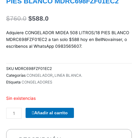
PIES BLANCO MDRC698FZF01EC2
El
El
$
760.0
$
588.0
precio
precio
original
actual
Adquiere CONGELADOR MIDEA 508 LITROS/18 PIES BLANCO
era:
es:
MDRC698FZF01EC2 a tan solo $588 hoy en BellNovainser, o
$760.0.
$588.0.
escribenos al WhatsApp 0983565607.
SKU
MDRC698FZF01EC2
Categorías
CONGELADOR
,
LINEA BLANCA.
Etiqueta
CONGELADORES
Sin existencias
COMBO
Añadir al carrito
TECLADO/MOUSE
MANHATTAN
178990