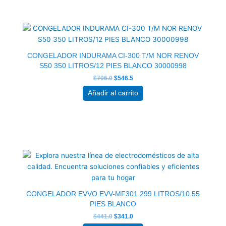
El
El
precio
precio
original
actual
era:
es:
$706.0.
$546.5.
CONGELADOR INDURAMA CI-300 T/M NOR RENOV
S50 350 LITROS/12 PIES BLANCO 30000998
$
706.0
$
546.5
Añadir al carrito
El
El
precio
precio
original
actual
era:
es:
$441.0.
$341.0.
CONGELADOR EVVO EVV-MF301 299 LITROS/10.55
PIES BLANCO
$
441.0
$
341.0