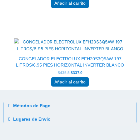
Añadir al carrito
El
El
precio
precio
original
actual
era:
es:
$435.5.
$337.0.
CONGELADOR ELECTROLUX EFH20S3Q5AW 197
LITROS/6.95 PIES HORIZONTAL INVERTER BLANCO
$
435.5
$
337.0
Añadir al carrito
Métodos de Pago
Lugares de Envio