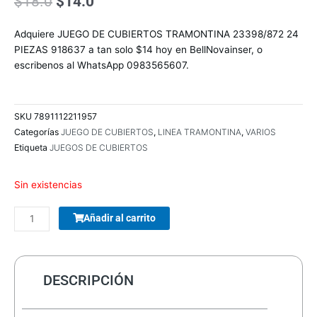
El
El
$
18.0
$
14.0
precio
precio
original
actual
Adquiere JUEGO DE CUBIERTOS TRAMONTINA 23398/872 24
era:
es:
PIEZAS 918637 a tan solo $14 hoy en BellNovainser, o
$18.0.
$14.0.
escribenos al WhatsApp 0983565607.
SKU
7891112211957
Categorías
JUEGO DE CUBIERTOS
,
LINEA TRAMONTINA
,
VARIOS
Etiqueta
JUEGOS DE CUBIERTOS
Sin existencias
COMBO
Añadir al carrito
TECLADO/MOUSE
MANHATTAN
178990
INALAMBRICO
DESCRIPCIÓN
cantidad