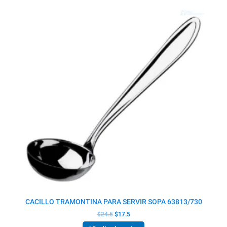
precio
precio
original
actual
era:
es:
$24.5.
$17.5.
CACILLO TRAMONTINA PARA SERVIR SOPA 63813/730
$
24.5
$
17.5