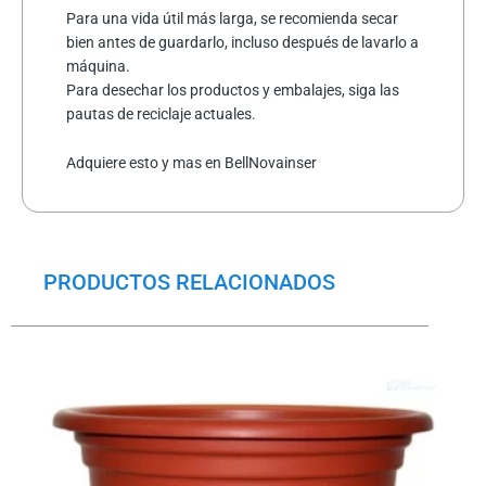
Para una vida útil más larga, se recomienda secar
bien antes de guardarlo, incluso después de lavarlo a
máquina.
Para desechar los productos y embalajes, siga las
pautas de reciclaje actuales.
Adquiere esto y mas en BellNovainser
PRODUCTOS RELACIONADOS
El
El
precio
precio
original
actual
era:
es:
$6.5.
$5.0.