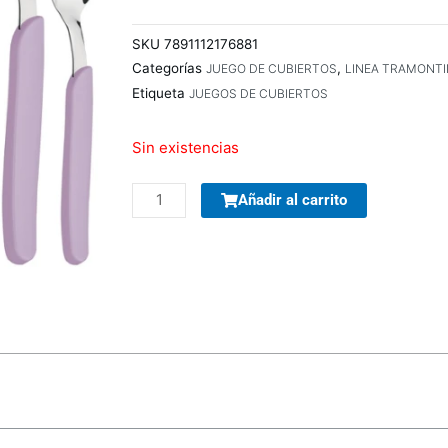
SKU
7891112176881
Categorías
,
JUEGO DE CUBIERTOS
LINEA TRAMONT
Etiqueta
JUEGOS DE CUBIERTOS
Sin existencias
PARLANTES
Añadir al carrito
WOOU
WOOU
PULSE
A3
PATG-
25-
12
PORTABLE
VARIOS
COLORES