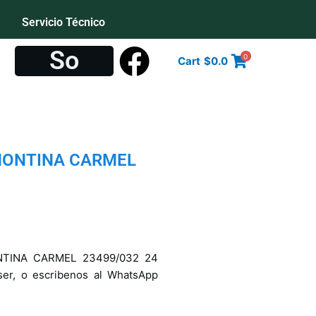
Servicio Técnico
S
o
c
i
a
0
Cart
$
0.0
MONTINA CARMEL
NTINA CARMEL 23499/032 24
ser, o escribenos al WhatsApp