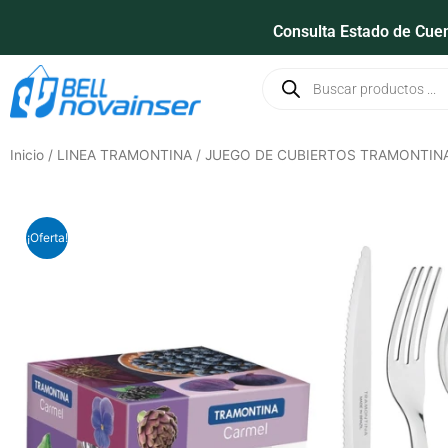
Ir
Consulta Estado de Cue
al
contenido
Búsqueda
de
productos
Inicio
/
LINEA TRAMONTINA
/ JUEGO DE CUBIERTOS TRAMONTINA
¡Oferta!