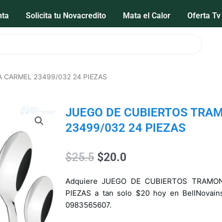
nta
Solicita tu Novacredito
Mata el Calor
Oferta Tv
 CARMEL 23499/032 24 PIEZAS
JUEGO DE CUBIERTOS TRA
23499/032 24 PIEZAS
El
El
$
25.5
$
20.0
precio
precio
original
actual
Adquiere JUEGO DE CUBIERTOS TRAMO
era:
es:
PIEZAS a tan solo $20 hoy en BellNovain
$25.5.
$20.0.
0983565607.