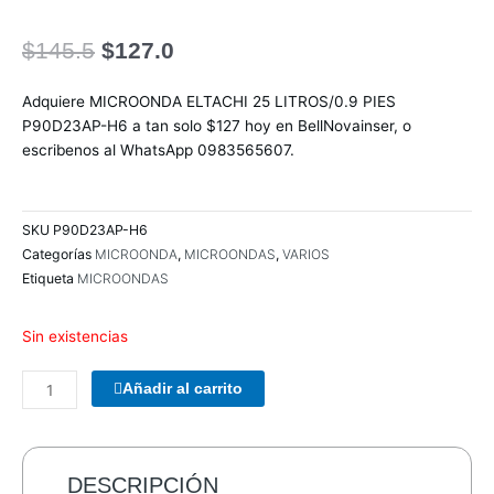
El
El
$
145.5
$
127.0
precio
precio
original
actual
Adquiere MICROONDA ELTACHI 25 LITROS/0.9 PIES
era:
es:
P90D23AP-H6 a tan solo $127 hoy en BellNovainser, o
$145.5.
$127.0.
escribenos al WhatsApp 0983565607.
SKU
P90D23AP-H6
Categorías
MICROONDA
,
MICROONDAS
,
VARIOS
Etiqueta
MICROONDAS
Sin existencias
COMBO
Añadir al carrito
TECLADO/MOUSE
MANHATTAN
178990
INALAMBRICO
DESCRIPCIÓN