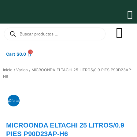
Ir
al
Ma
contenido
Me
Búsqueda
de
productos
0
Cart
$
0.0
Inicio
/
Varios
/ MICROONDA ELTACHI 25 LITROS/0.9 PIES P90D23AP-
H6
¡Oferta!
MICROONDA ELTACHI 25 LITROS/0.9
PIES P90D23AP-H6