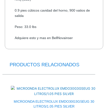
0.9 pies cúbicos cavidad del horno, 900 vatios de
salida
Peso: 33.0 lbs
Adquiere esto y mas en BellNovainser
PRODUCTOS RELACIONADOS
El
El
precio
precio
original
actual
era:
es:
$219.0.
$169.5.
MICROONDA ELECTROLUX EMDO30G3GSEUG 30
LITROS/1.05 PIES SILVER