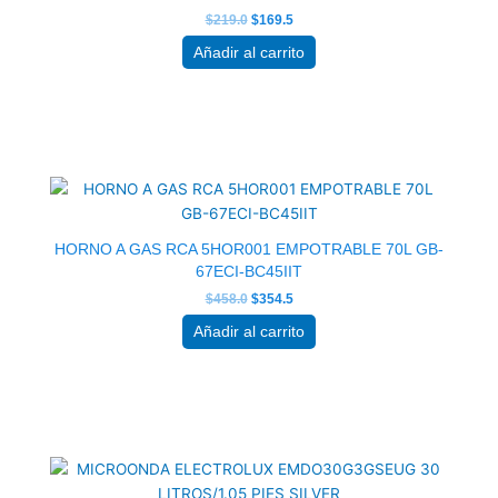
$
219.0
$
169.5
Añadir al carrito
El
El
precio
precio
original
actual
era:
es:
$458.0.
$354.5.
HORNO A GAS RCA 5HOR001 EMPOTRABLE 70L GB-
67ECI-BC45IIT
$
458.0
$
354.5
Añadir al carrito
El
El
precio
precio
original
actual
era:
es:
$219.0.
$169.5.