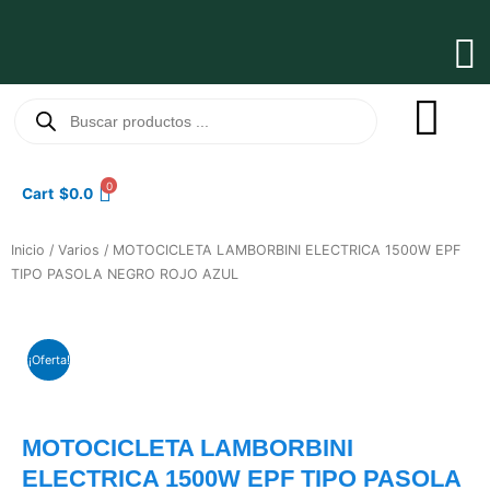
Ir
al
Ma
contenido
Me
Búsqueda
de
productos
0
Cart
$
0.0
Inicio
/
Varios
/ MOTOCICLETA LAMBORBINI ELECTRICA 1500W EPF
TIPO PASOLA NEGRO ROJO AZUL
¡Oferta!
MOTOCICLETA LAMBORBINI
ELECTRICA 1500W EPF TIPO PASOLA