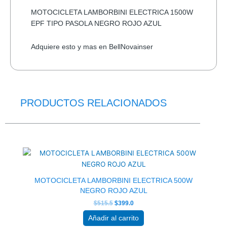
MOTOCICLETA LAMBORBINI ELECTRICA 1500W
EPF TIPO PASOLA NEGRO ROJO AZUL
Adquiere esto y mas en BellNovainser
PRODUCTOS RELACIONADOS
El
El
precio
precio
original
actual
era:
es:
$515.5.
$399.0.
MOTOCICLETA LAMBORBINI ELECTRICA 500W
NEGRO ROJO AZUL
$
515.5
$
399.0
Añadir al carrito