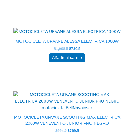
El
El
precio
precio
original
actual
era:
es:
$1,008.5.
$780.5.
MOTOCICLETA URVANE ALESSA ELECTRICA 1000W
$
1,008.5
$
780.5
Añadir al carrito
El
El
precio
precio
original
actual
era:
es:
$994.0.
$769.5.
MOTOCICLETA URVANE SCOOTING MAX ELECTRICA
2000W VENEVENTO JUNIOR PRO NEGRO
$
994.0
$
769.5