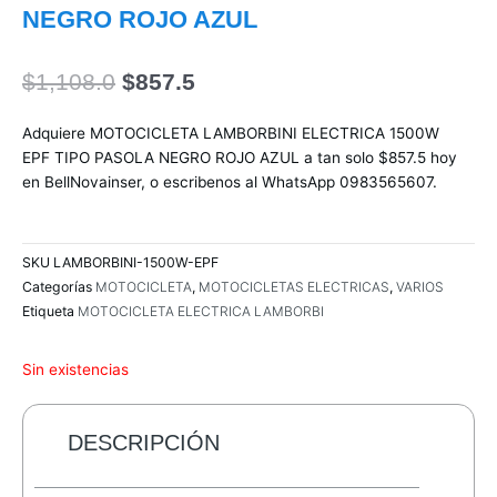
NEGRO ROJO AZUL
El
El
$
1,108.0
$
857.5
precio
precio
original
actual
Adquiere MOTOCICLETA LAMBORBINI ELECTRICA 1500W
era:
es:
EPF TIPO PASOLA NEGRO ROJO AZUL a tan solo $857.5 hoy
$1,108.0.
$857.5.
en BellNovainser, o escribenos al WhatsApp 0983565607.
SKU
LAMBORBINI-1500W-EPF
Categorías
MOTOCICLETA
,
MOTOCICLETAS ELECTRICAS
,
VARIOS
Etiqueta
MOTOCICLETA ELECTRICA LAMBORBI
Sin existencias
DESCRIPCIÓN