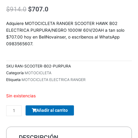
El
El
$
914.0
$
707.0
precio
precio
original
actual
Adquiere MOTOCICLETA RANGER SCOOTER HAWK B02
era:
es:
ELECTRICA PURPURA/NEGRO 1000W 60V/20AH a tan solo
$914.0.
$707.0.
$707.00 hoy en BellNovainser, o escribenos al WhatsApp
0983565607.
SKU
RAN-SCOOTER-B02-PURPURA
Categoría
MOTOCICLETA
Etiqueta
MOTOCICLETA ELECTRICA RANGER
Sin existencias
COMBO
Añadir al carrito
TECLADO/MOUSE
MANHATTAN
178990
INALAMBRICO
DESCRIPCIÓN