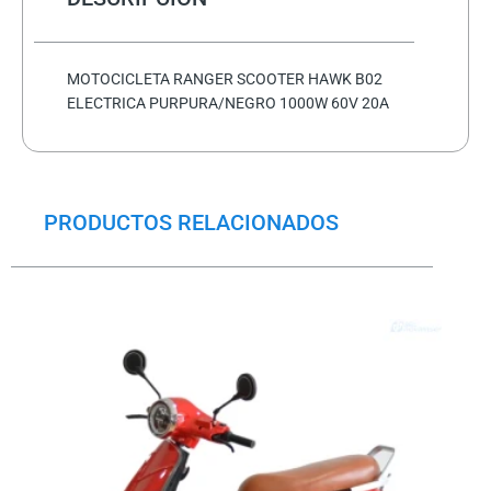
cantidad
MOTOCICLETA RANGER SCOOTER HAWK B02
ELECTRICA PURPURA/NEGRO 1000W 60V 20A
PRODUCTOS RELACIONADOS
El
El
precio
precio
original
actual
era:
es:
$1,008.5.
$780.5.