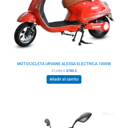
MOTOCICLETA URVANE ALESSA ELECTRICA 1000W
$
1,008.5
$
780.5
Añadir al carrito
El
El
precio
precio
original
actual
era:
es:
$515.5.
$399.0.