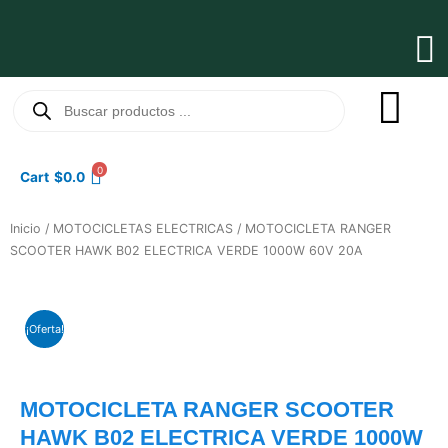
Ir
al
Ma
contenido
Me
Búsqueda
de
productos
0
Cart
$
0.0
Inicio
/
MOTOCICLETAS ELECTRICAS
/ MOTOCICLETA RANGER
SCOOTER HAWK B02 ELECTRICA VERDE 1000W 60V 20A
¡Oferta!
MOTOCICLETA RANGER SCOOTER
HAWK B02 ELECTRICA VERDE 1000W