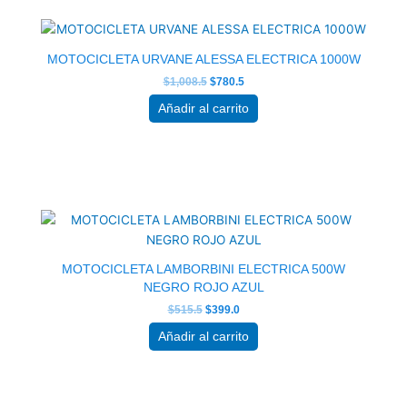
precio
precio
original
actual
era:
es:
$1,008.5.
$780.5.
MOTOCICLETA URVANE ALESSA ELECTRICA 1000W
$
1,008.5
$
780.5
Añadir al carrito
El
El
precio
precio
original
actual
era:
es:
$515.5.
$399.0.
MOTOCICLETA LAMBORBINI ELECTRICA 500W
NEGRO ROJO AZUL
$
515.5
$
399.0
Añadir al carrito