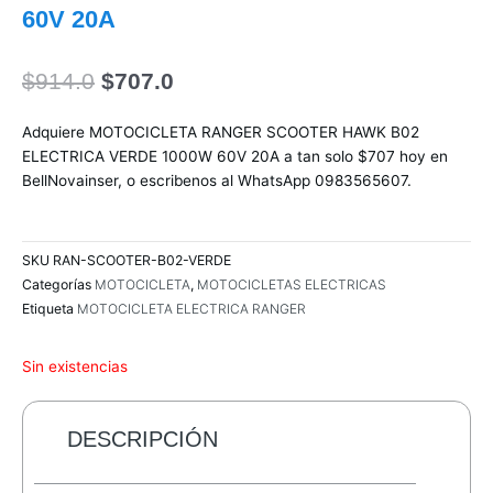
60V 20A
El
El
$
914.0
$
707.0
precio
precio
original
actual
Adquiere MOTOCICLETA RANGER SCOOTER HAWK B02
era:
es:
ELECTRICA VERDE 1000W 60V 20A a tan solo $707 hoy en
$914.0.
$707.0.
BellNovainser, o escribenos al WhatsApp 0983565607.
SKU
RAN-SCOOTER-B02-VERDE
Categorías
MOTOCICLETA
,
MOTOCICLETAS ELECTRICAS
Etiqueta
MOTOCICLETA ELECTRICA RANGER
Sin existencias
DESCRIPCIÓN