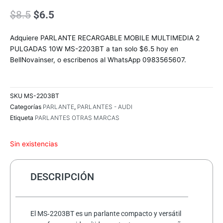
El
El
$
8.5
$
6.5
precio
precio
original
actual
Adquiere PARLANTE RECARGABLE MOBILE MULTIMEDIA 2
era:
es:
PULGADAS 10W MS-2203BT a tan solo $6.5 hoy en
$8.5.
$6.5.
BellNovainser, o escribenos al WhatsApp 0983565607.
SKU
MS-2203BT
Categorías
PARLANTE
,
PARLANTES - AUDI
Etiqueta
PARLANTES OTRAS MARCAS
Sin existencias
DESCRIPCIÓN
El MS‑2203BT es un parlante compacto y versátil