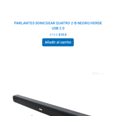
PARLANTES SONICGEAR QUATRO 2-B NEGRO/VERDE
USB 2.0
$
13.0
$
10.0
Añadir al carrito
El
El
precio
precio
original
actual
era:
es:
$61.0.
$45.5.