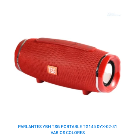
El
El
precio
precio
original
actual
era:
es:
$12.5.
$10.0.
PARLANTES YBH TSG PORTABLE TG145 DYX-02-31
VARIOS COLORES