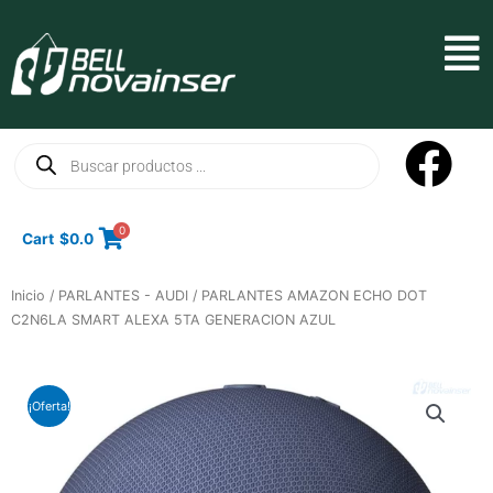
Ir
al
Mai
contenido
Men
Búsqueda
de
productos
0
Cart
$
0.0
Inicio
/
PARLANTES - AUDI
/ PARLANTES AMAZON ECHO DOT
C2N6LA SMART ALEXA 5TA GENERACION AZUL
¡Oferta!