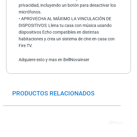
privacidad, incluyendo un botón para desactivar los
micrófonos.
• APROVECHA AL MÁXIMO LA VINCULACIÓN DE
DISPOSITIVOS: Llena tu casa con música usando
dispositivos Echo compatibles en distintas
habitaciones y crea un sistema de cine en casa con
Fire TV.
Adquiere esto y mas en BellNovainser
PRODUCTOS RELACIONADOS
El
El
precio
precio
original
actual
era:
es:
$13.0.
$10.0.