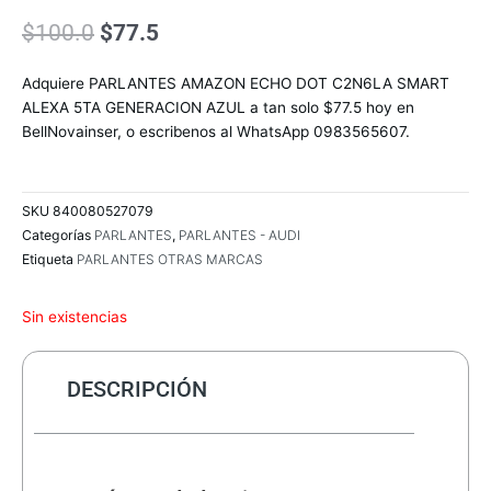
El
El
$
100.0
$
77.5
precio
precio
original
actual
Adquiere PARLANTES AMAZON ECHO DOT C2N6LA SMART
era:
es:
ALEXA 5TA GENERACION AZUL a tan solo $77.5 hoy en
$100.0.
$77.5.
BellNovainser, o escribenos al WhatsApp 0983565607.
SKU
840080527079
Categorías
PARLANTES
,
PARLANTES - AUDI
Etiqueta
PARLANTES OTRAS MARCAS
Sin existencias
DESCRIPCIÓN