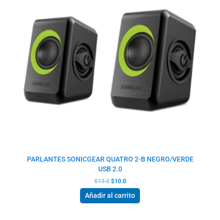
PARLANTES SONICGEAR QUATRO 2-B NEGRO/VERDE
USB 2.0
$
13.0
$
10.0
Añadir al carrito