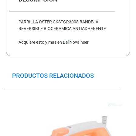
cantidad
PARRILLA OSTER CKSTGR3008 BANDEJA
REVERSIBLE BIOCERAMICA ANTIADHERENTE
Adquiere esto y mas en BellNovainser
PRODUCTOS RELACIONADOS
El
El
precio
precio
original
actual
era:
es:
$71.5.
$55.5.