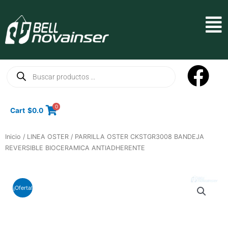
Ir
al
Mai
contenido
Men
Búsqueda
de
productos
0
Cart
$
0.0
Inicio
/
LINEA OSTER
/ PARRILLA OSTER CKSTGR3008 BANDEJA
REVERSIBLE BIOCERAMICA ANTIADHERENTE
¡Oferta!