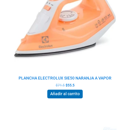
PLANCHA ELECTROLUX SIE50 NARANJA A VAPOR
$
71.5
$
55.5
Añadir al carrito
El
El
precio
precio
original
actual