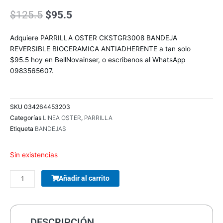
El
El
$
125.5
$
95.5
precio
precio
original
actual
Adquiere PARRILLA OSTER CKSTGR3008 BANDEJA
era:
es:
REVERSIBLE BIOCERAMICA ANTIADHERENTE a tan solo
$125.5.
$95.5.
$95.5 hoy en BellNovainser, o escribenos al WhatsApp
0983565607.
SKU
034264453203
Categorías
LINEA OSTER
,
PARRILLA
Etiqueta
BANDEJAS
Sin existencias
COMBO
Añadir al carrito
TECLADO/MOUSE
MANHATTAN
178990
INALAMBRICO
DESCRIPCIÓN