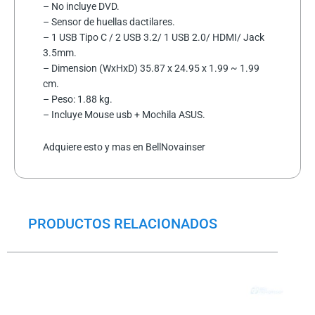
– No incluye DVD.
– Sensor de huellas dactilares.
– 1 USB Tipo C / 2 USB 3.2/ 1 USB 2.0/ HDMI/ Jack
3.5mm.
– Dimension (WxHxD) 35.87 x 24.95 x 1.99 ~ 1.99
cm.
– Peso: 1.88 kg.
– Incluye Mouse usb + Mochila ASUS.
Adquiere esto y mas en BellNovainser
PRODUCTOS RELACIONADOS
El
El
precio
precio
original
actual
era:
es:
$71.5.
$19.5.