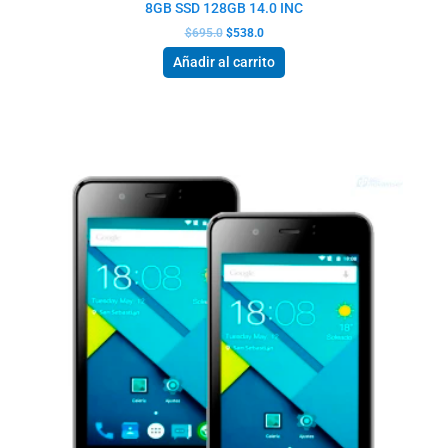
8GB SSD 128GB 14.0 INC
$
695.0
$
538.0
Añadir al carrito
El
El
precio
precio
original
actual
era:
es:
$121.5.
$72.0.