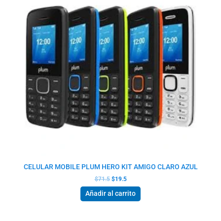
CELULAR MOBILE PLUM HERO KIT AMIGO CLARO AZUL
$
71.5
$
19.5
Añadir al carrito