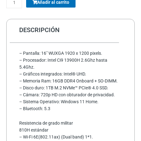
PARLANTES
Añadir al carrito
WOOU
WOOU
PULSE
A3
DESCRIPCIÓN
PATG-
25-
12
– Pantalla: 16″ WUXGA 1920 x 1200 pixels.
PORTABLE
– Procesador: Intel Ci9 13900H 2.6Ghz hasta
VARIOS
5.4Ghz.
COLORES
– Gráficos integrados: Intel® UHD.
cantidad
– Memoria Ram: 16GB DDR4 Onboard + SO-DIMM.
– Disco duro: 1TB M.2 NVMe™ PCIe® 4.0 SSD.
– Cámara: 720p HD con obturador de privacidad.
– Sistema Operativo: Windows 11 Home.
– Bluetooth: 5.3
Resistencia de​ grado militar
810H estándar
– Wi-Fi 6E(802.11ax) (Dual band) 1*1.