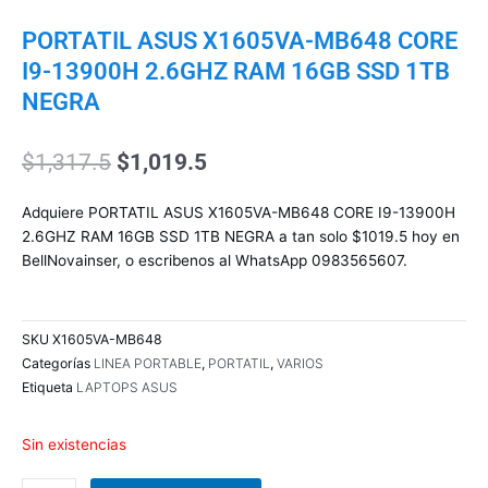
PORTATIL ASUS X1605VA-MB648 CORE
I9-13900H 2.6GHZ RAM 16GB SSD 1TB
NEGRA
El
El
$
1,317.5
$
1,019.5
precio
precio
original
actual
Adquiere PORTATIL ASUS X1605VA-MB648 CORE I9-13900H
era:
es:
2.6GHZ RAM 16GB SSD 1TB NEGRA a tan solo $1019.5 hoy en
$1,317.5.
$1,019.5.
BellNovainser, o escribenos al WhatsApp 0983565607.
SKU
X1605VA-MB648
Categorías
LINEA PORTABLE
,
PORTATIL
,
VARIOS
Etiqueta
LAPTOPS ASUS
Sin existencias