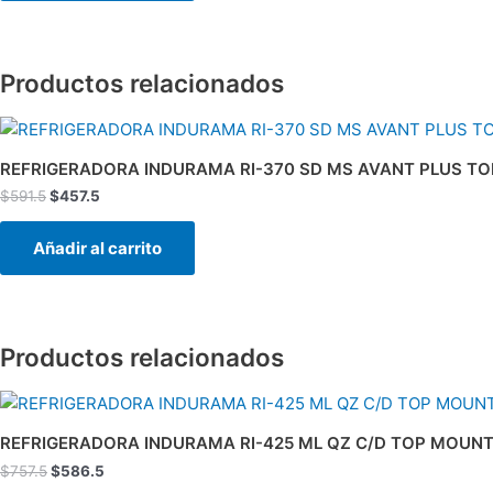
Productos relacionados
El
El
precio
precio
original
actual
REFRIGERADORA INDURAMA RI-370 SD MS AVANT PLUS TO
era:
es:
$
591.5
$
457.5
$591.5.
$457.5.
Añadir al carrito
Productos relacionados
El
El
precio
precio
original
actual
REFRIGERADORA INDURAMA RI-425 ML QZ C/D TOP MOUNT 
era:
es:
$
757.5
$
586.5
$757.5.
$586.5.