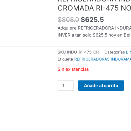
original
actual
WOOU
CROMADA RI-475 NO
era:
es:
PULSE
$808.0.
$625.5.
A3
$
808.0
$
625.5
PATG-
Adquiere REFRIGERADORA INDURA
25-
INVER a tan solo $625.5 hoy en Be
12
PORTABLE
VARIOS
SKU
INDU-RI-475-CR
Categorías
LI
COLORES
Etiqueta
REFRIGERADORAS INDURAM
cantidad
Sin existencias
Añadir al carrito