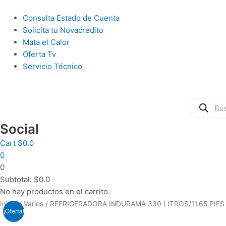
Ir
al
Main
Consulta Estado de Cuenta
contenido
Menu
Solicita tu Novacredito
Mata el Calor
Oferta Tv
Servicio Técnico
Búsqueda
de
productos
Social
Cart
$
0.0
0
0
Subtotal:
$
0.0
No hay productos en el carrito.
Inicio
/
Varios
/ REFRIGERADORA INDURAMA 330 LITROS/11.65 PIE
¡Oferta!