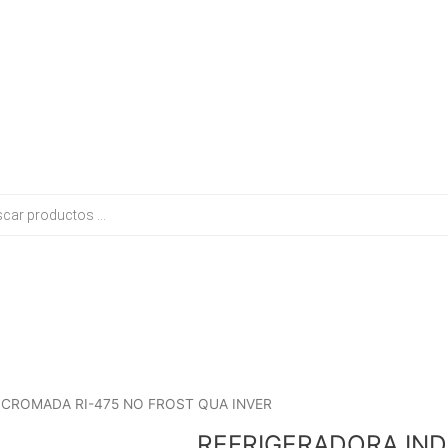
El
El
PARLANTES
S CROMADA RI-475 NO FROST QUA INVER
precio
precio
WOOU
REFRIGERADORA INDU