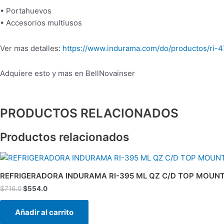
• Portahuevos
• Accesorios multiusos
Ver mas detalles:
https://www.indurama.com/do/productos/ri-
Adquiere esto y mas en BellNovainser
PRODUCTOS RELACIONADOS
Productos relacionados
El
El
precio
precio
original
actual
REFRIGERADORA INDURAMA RI-395 ML QZ C/D TOP MOUNT 
era:
es:
$
716.0
$
554.0
$716.0.
$554.0.
Añadir al carrito