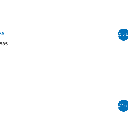
¡Ofert
585
¡Ofert