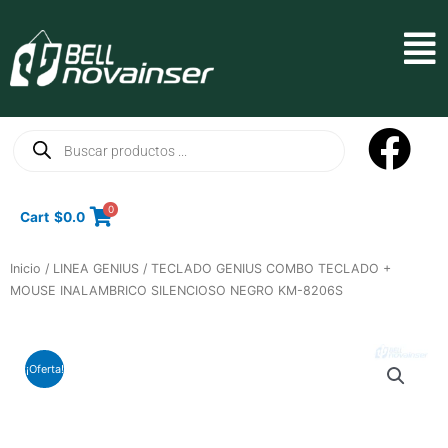
Ir
al
Mai
contenido
Men
Búsqueda
de
productos
0
Cart
$
0.0
Inicio
/
LINEA GENIUS
/ TECLADO GENIUS COMBO TECLADO +
MOUSE INALAMBRICO SILENCIOSO NEGRO KM-8206S
¡Oferta!