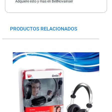
Adquiere esto y mas en BellNovainser
PRODUCTOS RELACIONADOS
El
El
precio
precio
original
actual
era:
es:
$13.5.
$11.0.