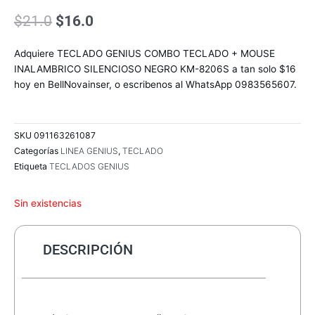
El
El
$
21.0
$
16.0
precio
precio
original
actual
Adquiere TECLADO GENIUS COMBO TECLADO + MOUSE
era:
es:
INALAMBRICO SILENCIOSO NEGRO KM-8206S a tan solo $16
$21.0.
$16.0.
hoy en BellNovainser, o escribenos al WhatsApp 0983565607.
SKU
091163261087
Categorías
LINEA GENIUS
,
TECLADO
Etiqueta
TECLADOS GENIUS
Sin existencias
DESCRIPCIÓN