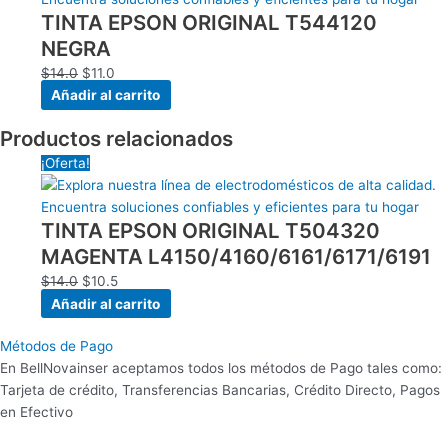
TINTA EPSON ORIGINAL T544120
era:
es:
$14.0.
$11.0.
NEGRA
$
14.0
$
11.0
Añadir al carrito
Productos relacionados
El
El
¡Oferta!
precio
precio
original
actual
TINTA EPSON ORIGINAL T504320
era:
es:
$14.0.
$10.5.
MAGENTA L4150/4160/6161/6171/6191
$
14.0
$
10.5
Añadir al carrito
Métodos de Pago
En BellNovainser aceptamos todos los métodos de Pago tales como:
Tarjeta de crédito, Transferencias Bancarias, Crédito Directo, Pagos
en Efectivo