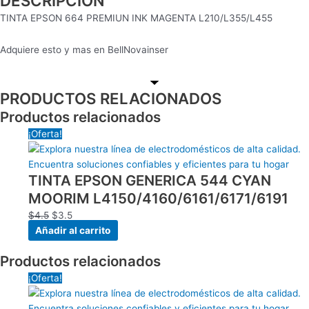
DESCRIPCIÓN
TINTA EPSON 664 PREMIUN INK MAGENTA L210/L355/L455
Adquiere esto y mas en BellNovainser
PRODUCTOS RELACIONADOS
Productos relacionados
El
El
¡Oferta!
precio
precio
original
actual
TINTA EPSON GENERICA 544 CYAN
era:
es:
$4.5.
$3.5.
MOORIM L4150/4160/6161/6171/6191
$
4.5
$
3.5
Añadir al carrito
Productos relacionados
El
El
¡Oferta!
precio
precio
original
actual