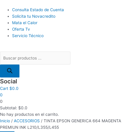
Ir
Búsqueda
COMBO
El
El
al
Main
de
TECLADO/MOUSE
precio
precio
Consulta Estado de Cuenta
contenido
Menu
productos
MANHATTAN
original
actual
Solicita tu Novacredito
178990
era:
es:
Mata el Calor
INALAMBRICO
$4.5.
$3.5.
Oferta Tv
cantidad
Servicio Técnico
Social
Cart
$
0.0
0
0
Subtotal:
$
0.0
No hay productos en el carrito.
Inicio
/
ACCESORIOS
/ TINTA EPSON GENERICA 664 MAGENTA
PREMIUN INK L210/L355/L455