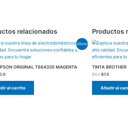
uctos relacionados
Productos 
El
El
El
¡Oferta!
ecio
precio
precio
precio
ginal
actual
original
actual
:
es:
era:
es:
3.0.
$10.0.
$9.5.
$7.5.
EPSON ORIGINAL T664320 MAGENTA
TINTA BROTHER 
0.0
$
9.5
$
7.5
ir al carrito
Añadir al car