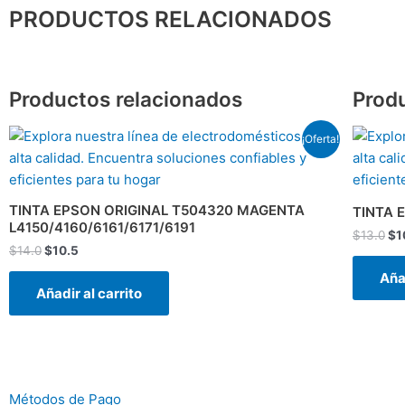
PRODUCTOS RELACIONADOS
Productos relacionados
Prod
El
El
El
¡Oferta!
precio
precio
pr
original
actual
ori
era:
es:
era
$14.0.
$10.5.
$1
TINTA EPSON ORIGINAL T504320 MAGENTA
TINTA 
L4150/4160/6161/6171/6191
$
13.0
$
1
$
14.0
$
10.5
Añad
Añadir al carrito
Métodos de Pago