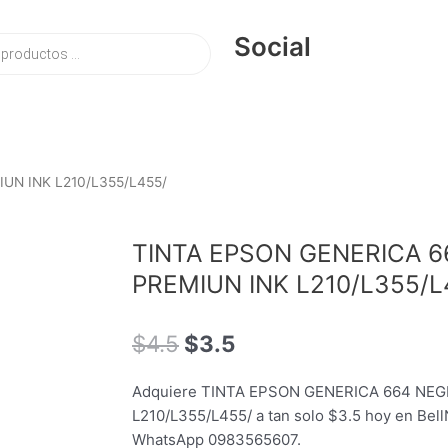
Social
UN INK L210/L355/L455/
TINTA EPSON GENERICA 
PREMIUN INK L210/L355/L
El
El
$
4.5
$
3.5
precio
precio
original
actual
Adquiere TINTA EPSON GENERICA 664 NE
era:
es:
L210/L355/L455/ a tan solo $3.5 hoy en Bell
$4.5.
$3.5.
WhatsApp 0983565607.