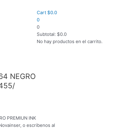
Cart
$
0.0
0
0
Subtotal:
$
0.0
No hay productos en el carrito.
664 NEGRO
455/
GRO PREMIUN INK
Novainser, o escribenos al