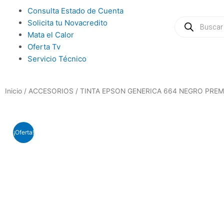
Ir
Main
Consulta Estado de Cuenta
al
Búsqueda
Menu
Solicita tu Novacredito
de
contenido
productos
Mata el Calor
Oferta Tv
Servicio Técnico
Inicio
/
ACCESORIOS
/ TINTA EPSON GENERICA 664 NEGRO PREMI
¡Oferta!