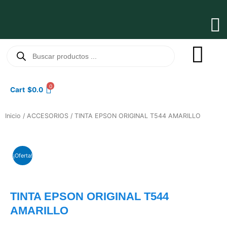
Ir
al
Ma
contenido
Me
Búsqueda
de
productos
0
Cart
$
0.0
Inicio
/
ACCESORIOS
/ TINTA EPSON ORIGINAL T544 AMARILLO
¡Oferta!
TINTA EPSON ORIGINAL T544
AMARILLO