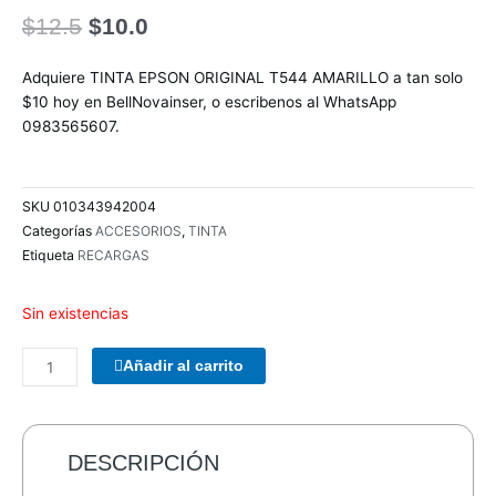
El
El
$
12.5
$
10.0
precio
precio
original
actual
Adquiere TINTA EPSON ORIGINAL T544 AMARILLO a tan solo
era:
es:
$10 hoy en BellNovainser, o escribenos al WhatsApp
$12.5.
$10.0.
0983565607.
SKU
010343942004
Categorías
ACCESORIOS
,
TINTA
Etiqueta
RECARGAS
Sin existencias
PARLANTES
Añadir al carrito
WOOU
WOOU
PULSE
A3
DESCRIPCIÓN
PATG-