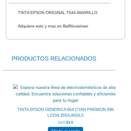
25-
12
TINTA EPSON ORIGINAL T544 AMARILLO
PORTABLE
VARIOS
Adquiere esto y mas en BellNovainser
COLORES
cantidad
PRODUCTOS RELACIONADOS
El
El
precio
precio
original
actual
era:
es:
$4.5.
$3.5.
TINTA EPSON GENERICA 664 CYAN PREMIUN INK
L210/L355/L455/L5
$
4.5
$
3.5