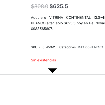
El
El
$
808.0
$
625.5
precio
precio
original
actual
Adquiere VITRINA CONTINENTAL XLS-4
era:
es:
BLANCO a tan solo $625.5 hoy en BellNovai
$808.0.
$625.5.
0983565607.
SKU
XLS-450W
Categorías
LINEA CONTINENTA
Sin existencias