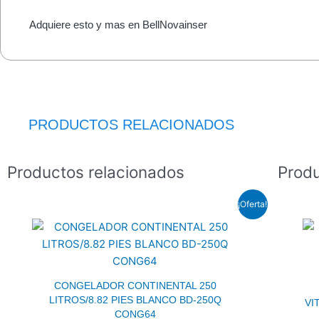
Adquiere esto y mas en BellNovainser
PRODUCTOS RELACIONADOS
Productos relacionados
Produ
El
El
¡Oferta!
precio
precio
original
actual
era:
es:
$467.0.
$361.5.
CONGELADOR CONTINENTAL 250
LITROS/8.82 PIES BLANCO BD-250Q
VI
CONG64