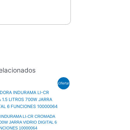
elacionados
El
El
¡Oferta!
precio
precio
original
actual
era:
es:
$121.5.
$94.0.
 INDURAMA LI-CR CROMADA
700W JARRA VIDRIO DIGITAL 6
NCIONES 10000064