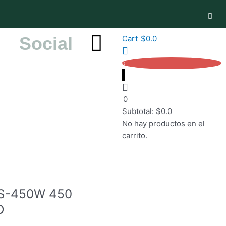
Mai
Me
Social
Cart
$
0.0
0
0
Subtotal:
$
0.0
No hay productos en el
carrito.
S-450W 450
O