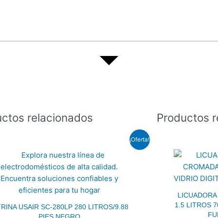
ctos relacionados
Productos r
El
El
¡Oferta!
precio
precio
original
actual
era:
es:
$589.5.
$456.0.
LICUADORA
1.5 LITROS 
TRINA USAIR SC-280LP 280 LITROS/9.88
FU
PIES NEGRO