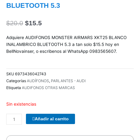
BLUETOOTH 5.3
El
El
$
20.0
$
15.5
precio
precio
original
actual
Adquiere AUDIFONOS MONSTER AIRMARS XKT25 BLANCO
era:
es:
INALAMBRICO BLUETOOTH 5.3 a tan solo $15.5 hoy en
$20.0.
$15.5.
BellNovainser, o escribenos al WhatsApp 0983565607.
SKU
6973436042743
Categorías
AUDÍFONOS
,
PARLANTES - AUDI
Etiqueta
AUDIFONOS OTRAS MARCAS
Sin existencias
PARLANTES
Añadir al carrito
WOOU
WOOU
PULSE