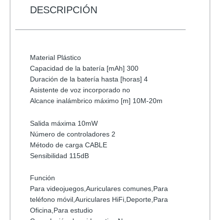
A3
DESCRIPCIÓN
PATG-
25-
12
PORTABLE
Material Plástico
VARIOS
Capacidad de la batería [mAh] 300
COLORES
Duración de la batería hasta [horas] 4
cantidad
Asistente de voz incorporado no
Alcance inalámbrico máximo [m] 10M-20m
Salida máxima 10mW
Número de controladores 2
Método de carga CABLE
Sensibilidad 115dB
Función
Para videojuegos,Auriculares comunes,Para
teléfono móvil,Auriculares HiFi,Deporte,Para
Oficina,Para estudio