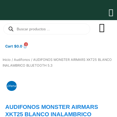
Ir
al
Ma
contenido
Me
Búsqueda
de
productos
0
Cart
$
0.0
Inicio
/
Audífonos
/ AUDIFONOS MONSTER AIRMARS XKT25 BLANCO
INALAMBRICO BLUETOOTH 5.3
¡Oferta!
AUDIFONOS MONSTER AIRMARS
XKT25 BLANCO INALAMBRICO