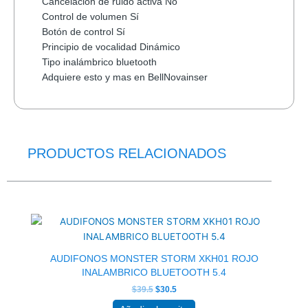
Cancelación de ruido activa No
Control de volumen Sí
Botón de control Sí
Principio de vocalidad Dinámico
Tipo inalámbrico
bluetooth
Adquiere esto y mas en BellNovainser
PRODUCTOS RELACIONADOS
El
El
precio
precio
original
actual
era:
es:
$39.5.
$30.5.
AUDIFONOS MONSTER STORM XKH01 ROJO
INALAMBRICO BLUETOOTH 5.4
$
39.5
$
30.5