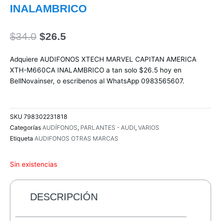
INALAMBRICO
El
El
$
34.0
$
26.5
precio
precio
original
actual
Adquiere AUDIFONOS XTECH MARVEL CAPITAN AMERICA
era:
es:
XTH-M660CA INALAMBRICO a tan solo $26.5 hoy en
$34.0.
$26.5.
BellNovainser, o escribenos al WhatsApp 0983565607.
SKU
798302231818
Categorías
AUDÍFONOS
,
PARLANTES - AUDI
,
VARIOS
Etiqueta
AUDIFONOS OTRAS MARCAS
Sin existencias
DESCRIPCIÓN