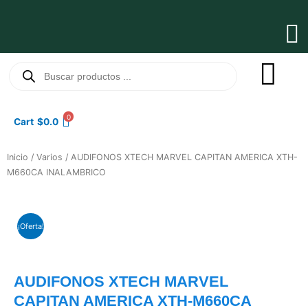
Ir
al
Ma
contenido
Me
Búsqueda
de
productos
0
Cart
$
0.0
Inicio
/
Varios
/ AUDIFONOS XTECH MARVEL CAPITAN AMERICA XTH-
M660CA INALAMBRICO
¡Oferta!
AUDIFONOS XTECH MARVEL
CAPITAN AMERICA XTH-M660CA